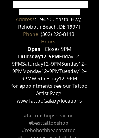
Tattoo Galaxy (Rehoboth Beach) 
Piercing & Custom tattoos
Address
: 19470 Coastal Hwy, 
Rehoboth Beach, DE 19971
Phone
: (302) 226-8118 
Hours
: 
Open
 ⋅ Closes 9PM
Thursday12–9PM
Friday12–
9PMSaturday12–9PMSunday12–
9PMMonday12–9PMTuesday12–
9PMWednesday12–9PM
 for appointments see our Tattoo 
Artist Page 
www.TattooGalaxy/locations
#tattooshopsnearme
#besttattooshop
#rehobothbeachtattoo
#tattooguestartist
#tattoo