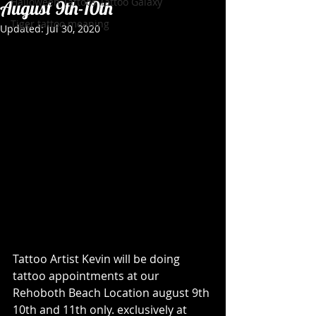
Halloween Tattoos Tattoo Galaxy
August 9th-10th
Tiger tattoo meaning
Updated:
Jul 30, 2020
Tattoo Artist Kevin will be doing 
tattoo appointments at our 
Rehoboth Beach Location august 9th 
10th and 11th only. exclusively at 